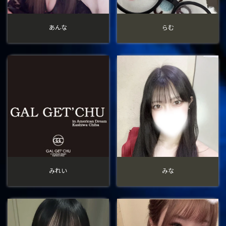
あんな
らむ
みれい
みな