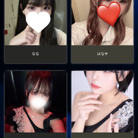
なな
はな🌹