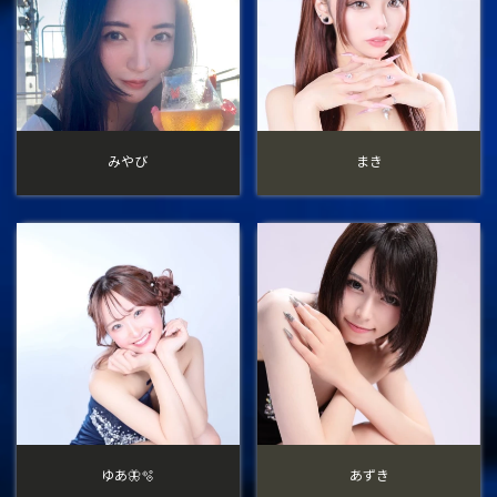
みやび
まき
ゆあ🦋‪🫧
あずき