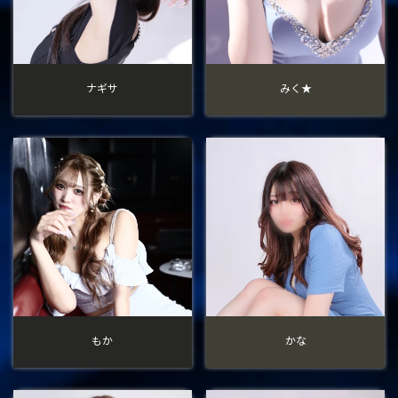
ナギサ
みく★
もか
かな