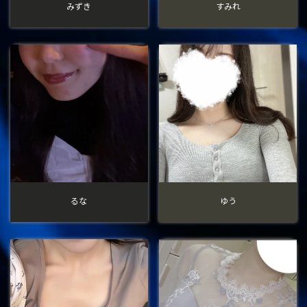
みずき
すみれ
るな
ゆう