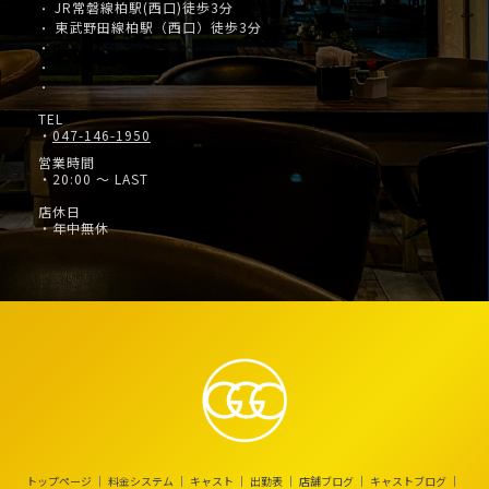
JR常磐線柏駅(西口)徒歩3分
・
東武野田線柏駅（西口）徒歩3分
・
・
・
・
TEL
・
047-146-1950
営業時間
・20:00 ～ LAST
店休日
・年中無休
トップページ
料金システム
キャスト
出勤表
店舗ブログ
キャストブログ