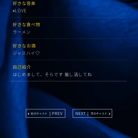
好きな音楽
🟰LOVE
好きな食べ物
ラーメン
好きなお酒
ジャスハイ♡
自己紹介
はじめまして、そらです 推し活してね
| PREV
NEXT |
前のキャスト
次のキャスト