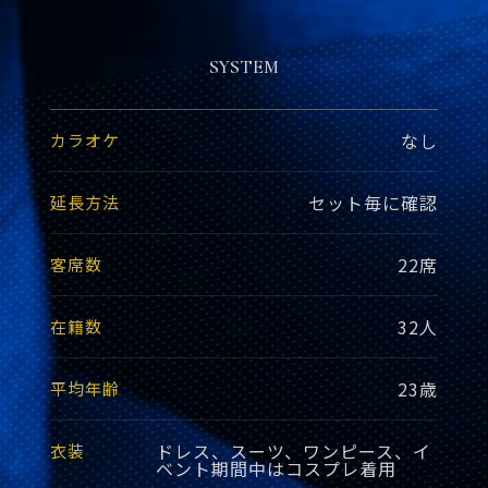
SYSTEM
なし
カラオケ
セット毎に確認
延長方法
22席
客席数
32人
在籍数
23歳
平均年齢
ドレス、スーツ、ワンピース、イ
衣装
ベント期間中はコスプレ着用