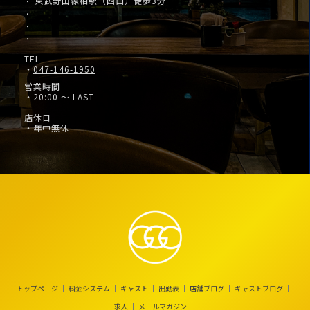
東武野田線柏駅（西口）徒歩3分
・
・
・
・
TEL
・
047-146-1950
営業時間
・20:00 ～ LAST
店休日
・年中無休
トップページ
料金システム
キャスト
出勤表
店舗ブログ
キャストブログ
求人
メールマガジン