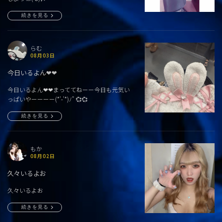
続きを見る
らむ
08月03日
今日いるよん❤︎❤︎
今日いるよん❤︎❤︎まっててねーー今日も元気い
っぱいやーーーー(*'-'*)ﾉ" 💞💞
続きを見る
もか
08月02日
久々いるよお
久々いるよお
続きを見る