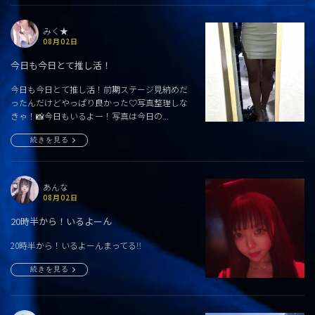
みく★
08月02日
今日も今日とて推し活！
今日も今日とて推し活！前期ステージ見納めだ
ったんだけどやっぱり良かった♡写真整理しな
きゃ！📸今日もいるよー！写真は今日の...
続きを見る
あんな
08月02日
20時半から！いるよーん
20時半から！いるよーんまってる‼️
続きを見る