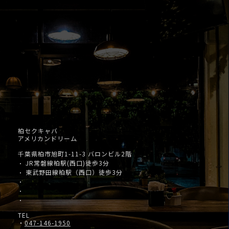
柏セクキャバ
アメリカンドリーム
千葉県柏市旭町1-11-3 バロンビル2階
JR常磐線柏駅(西口)徒歩3分
・
東武野田線柏駅（西口）徒歩3分
・
・
・
・
TEL
・
047-146-1950