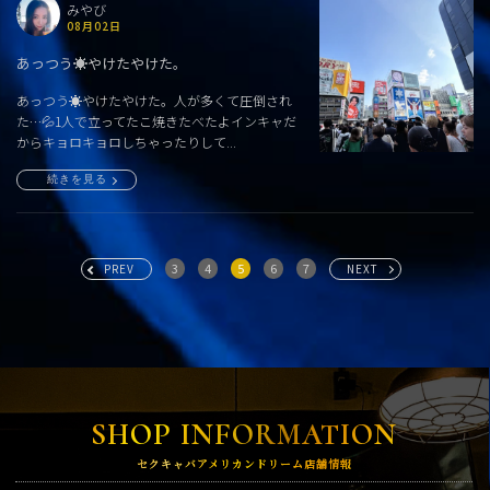
みやび
08月02日
あっつう☀️やけたやけた。
あっつう☀️やけたやけた。人が多くて圧倒され
た…💦1人で立ってたこ焼きたべたよインキャだ
からキョロキョロしちゃったりして...
続きを見る
3
4
5
6
7
PREV
NEXT
SHOP INFORMATION
セクキャバアメリカンドリーム店舗情報