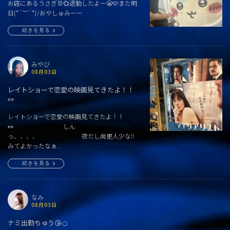
お店にあるうさぎ🐰💞退勤したよー😬🩷また明
日(*´︶`*)ﾉおやしゅみーー
続きを見る
みやび
08月03日
レイトショーで恋愛の映画見てきたよ！！
👀
レイトショーで恋愛の映画見てきたよ！！
👀 しん
っ、、、、 夜だし尚更人少な‼️
みてよかったなぁ...
続きを見る
なみ
08月03日
ナミ出勤ちゅう😘🍊