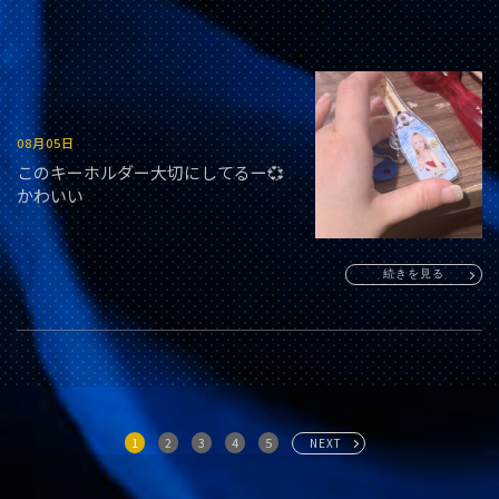
08月05日
このキーホルダー大切にしてるー💞
かわいい
続きを見る
1
2
3
4
5
NEXT