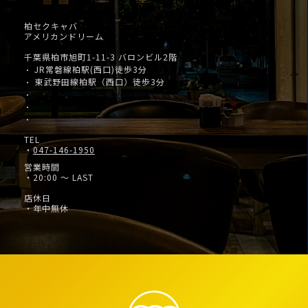
柏セクキャバ
アメリカンドリーム
千葉県柏市旭町1-11-3 バロンビル2階
JR常磐線柏駅(西口)徒歩3分
・
東武野田線柏駅（西口）徒歩3分
・
・
・
・
TEL
・
047-146-1950
営業時間
・20:00 ～ LAST
店休日
・年中無休