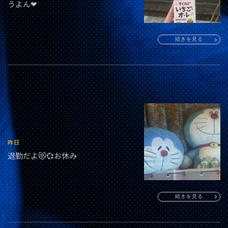
うよん❤︎
続きを見る
昨日
退勤だよ😻💞お休み
続きを見る