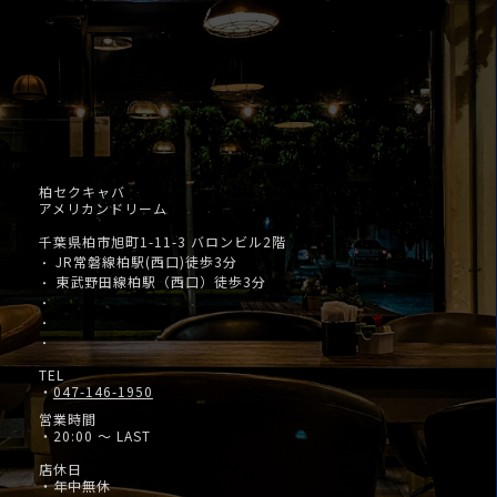
柏セクキャバ
アメリカンドリーム
千葉県柏市旭町1-11-3 バロンビル2階
JR常磐線柏駅(西口)徒歩3分
・
東武野田線柏駅（西口）徒歩3分
・
・
・
・
TEL
・
047-146-1950
営業時間
・20:00 ～ LAST
店休日
・年中無休