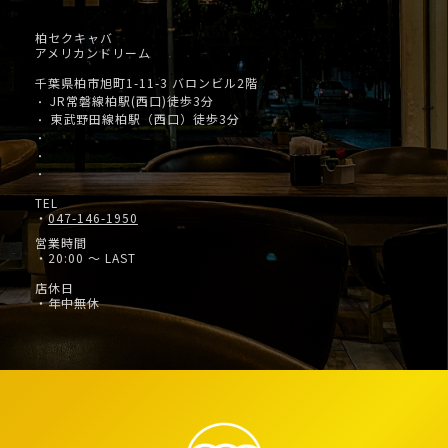
柏セクキャバ
アメリカンドリーム
千葉県柏市旭町1-11-3 バロンビル2階
JR常磐線柏駅(西口)徒歩3分
・
東武野田線柏駅（西口）徒歩3分
・
・
・
・
TEL
・
047-146-1950
営業時間
・20:00 ～ LAST
店休日
・年中無休