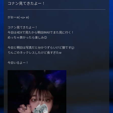
コナン見てきたよー！
がおーฅ( •ω• ฅ)
コナン見てきたよー！
今日は4DXで見たから明日IMAXでまた見に行く！
めっちゃ良かったら楽しみ😊
今日と明日は写真だと分かりずらいけど狼です🐺
りんごのネックレスしたけど長すぎたw
今日いるよー！