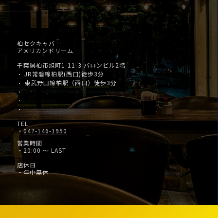
柏セクキャバ
アメリカンドリーム
千葉県柏市旭町1-11-3 バロンビル2階
JR常磐線柏駅(西口)徒歩3分
・
東武野田線柏駅（西口）徒歩3分
・
・
・
・
TEL
・
047-146-1950
営業時間
・20:00 ～ LAST
店休日
・年中無休