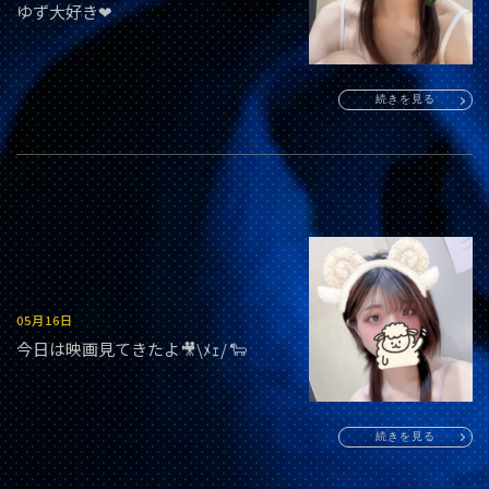
ゆず大好き‪‪❤︎
続きを見る
05月16日
今日は映画見てきたよ🎥\ﾒｪ/ 🐑
続きを見る