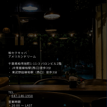
柏セクキャバ
アメリカンドリーム
千葉県柏市旭町1-11-3 バロンビル2階
JR常磐線柏駅(西口)徒歩3分
・
東武野田線柏駅（西口）徒歩3分
・
・
・
・
TEL
・
047-146-1950
営業時間
・20:00 ～ LAST