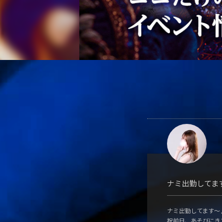
ナミ出勤してま
ナミ出勤してます〜
祝前日、あそびにき