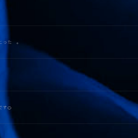
とった 。
す🍊