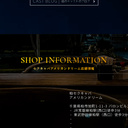
CAST BLOG |
他のキャストのブログ
SHOP INFORMATION
セクキャバアメリカンドリーム店舗情報
柏セクキャバ
アメリカンドリーム
千葉県柏市旭町1-11-3 バロンビル
JR常磐線柏駅(西口)徒歩3分
・
東武野田線柏駅（西口）徒歩3分
・
・
・
・