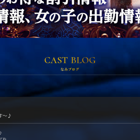
CAST BLOG
なみブログ
す〜♪
♪
てね