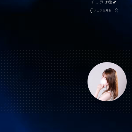
チラ見せ🫣💕
ブログを見る