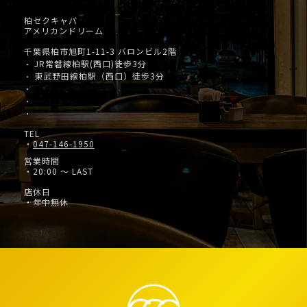
柏セクキャバ
アメリカンドリーム
千葉県柏市旭町1-11-3 バロンビル2階
JR常磐線柏駅(西口)徒歩3分
・
東武野田線柏駅（西口）徒歩3分
・
・
・
・
TEL
・
047-146-1950
営業時間
・20:00 ～ LAST
店休日
・年中無休