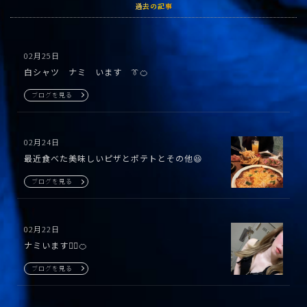
過去の記事
02月25日
白シャツ ナミ います 👔🍊
ブログを見る
02月24日
最近食べた美味しいピザとポテトとその他😆
ブログを見る
02月22日
ナミいます🙋‍♀️🍊
ブログを見る