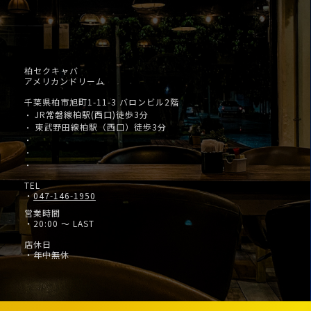
柏セクキャバ
アメリカンドリーム
千葉県柏市旭町1-11-3 バロンビル2階
JR常磐線柏駅(西口)徒歩3分
・
東武野田線柏駅（西口）徒歩3分
・
・
・
・
TEL
・
047-146-1950
営業時間
・20:00 ～ LAST
店休日
・年中無休