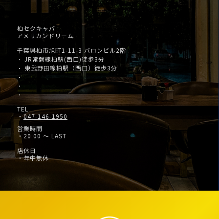
柏セクキャバ
アメリカンドリーム
千葉県柏市旭町1-11-3 バロンビル2階
JR常磐線柏駅(西口)徒歩3分
・
東武野田線柏駅（西口）徒歩3分
・
・
・
・
TEL
・
047-146-1950
営業時間
・20:00 ～ LAST
店休日
・年中無休