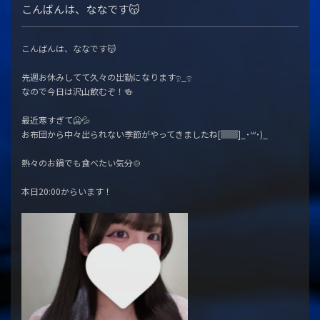
こんばんは、ななです😽
こんばんは、ななです😽
先週お休みしてて久々の出勤になりますඉ_ඉ
なので今日は沢山飲むぞ！🍻
最近寒すぎて🥶💦
お布団から中々出られない季節がやってきましたね[▓▓]_˙꒳˙)_
熱々のお鍋でも食べたい気分🍲
本日20:00からいます！