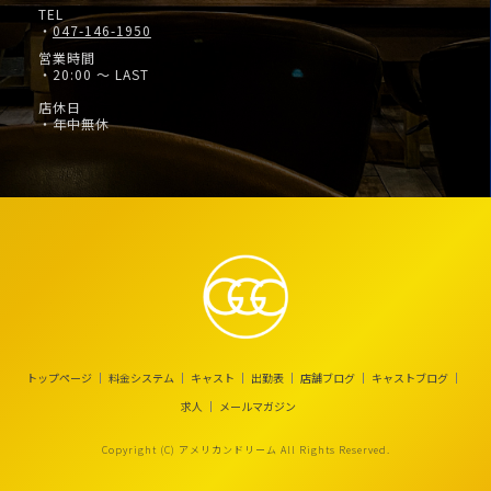
TEL
・
047-146-1950
営業時間
・20:00 ～ LAST
店休日
・年中無休
トップページ
料金システム
キャスト
出勤表
店舗ブログ
キャストブログ
求人
メールマガジン
Copyright (C) アメリカンドリーム All Rights Reserved.