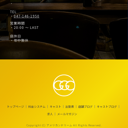
・
TEL
・
047-146-1950
営業時間
・20:00 ～ LAST
店休日
・年中無休
トップページ
料金システム
キャスト
出勤表
店舗ブログ
キャストブログ
求人
メールマガジン
Copyright (C) アメリカンドリーム All Rights Reserved.