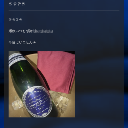
🥂🥂🥂🥂
🥂🥂🥂🥂
爆飲いつも感謝🙌🏻🙌🏻🙌🏻
今日はいません🌟