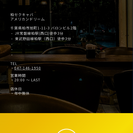
柏セクキャバ
アメリカンドリーム
千葉県柏市旭町1-11-3 バロンビル2階
JR常磐線柏駅(西口)徒歩3分
・
東武野田線柏駅（西口）徒歩3分
・
・
・
・
TEL
・
047-146-1950
営業時間
・20:00 ～ LAST
店休日
・年中無休