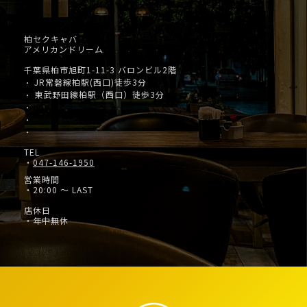
柏セクキャバ
アメリカンドリーム
千葉県柏市旭町1-11-3 バロンビル2階
JR常磐線柏駅(西口)徒歩3分
・
東武野田線柏駅（西口）徒歩3分
・
・
・
・
TEL
・
047-146-1950
営業時間
・20:00 ～ LAST
店休日
・年中無休