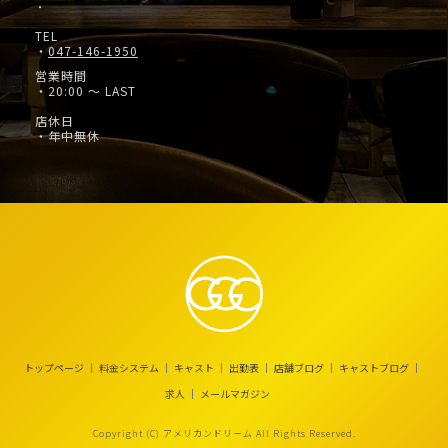
・
TEL
・
047-146-1950
営業時間
・20:00 ～ LAST
店休日
・年中無休
トップページ
料金システム
キャスト
出勤表
店舗ブログ
キャストブログ
求人
メールマガジン
Copyright (C) アメリカンドリーム All Rights Reserved.