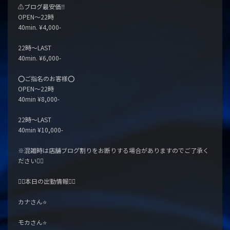
⚠️ブログ最安価‼️
OPEN〜22時
40min. ¥4,000-
22時〜LAST
40min. ¥6,000-
⭕️ご指名のお客様⭕️
OPEN〜22時
40min ¥8,000-
22時〜LAST
40min ¥10,000-
※混雑時は店舗ブログ割りをお断りする場合がありますのでご了承く
ださい🙇‍♂️
🧞‍♀️本日の出勤情報🧞‍♀️
カナさん⭐️
モカさん⭐️