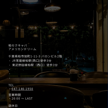
柏セクキャバ
アメリカンドリーム
千葉県柏市旭町1-11-3 バロンビル2階
JR常磐線柏駅(西口)徒歩3分
・
東武野田線柏駅（西口）徒歩3分
・
・
・
・
TEL
・
047-146-1950
営業時間
・20:00 ～ LAST
店休日