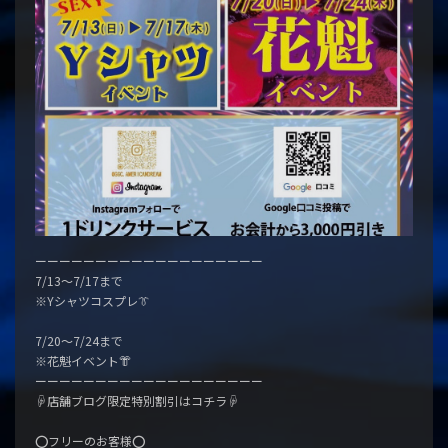
ーーーーーーーーーーーーーーーーーーー
7/13〜7/17まで
※Yシャツコスプレ👔
7/20〜7/24まで
※花魁イベント👘
ーーーーーーーーーーーーーーーーーーー
☟店舗ブログ限定特別割引はコチラ☟
⭕️フリーのお客様⭕️